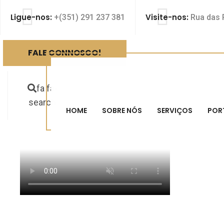
Ligue-nos:
Visite-nos:
+(351) 291 237 381
Rua das P
FALE CONNOSCO!
fa fa-
search
HOME
SOBRE NÓS
SERVIÇOS
POR