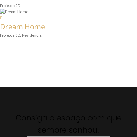
Projetos 3D
Dream Home
Projetos 3D, Residencial
Consiga o espaço com que
sempre sonhou!