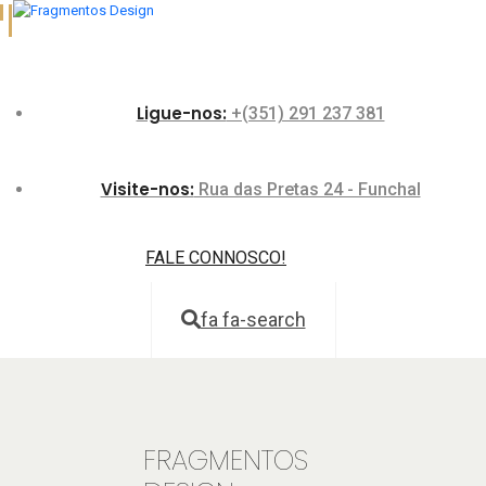
Projetos 3D, Residencial
Residencial
Residencial
Residencial
Residencial
Contract
Ligue-nos:
+(351) 291 237 381
Visite-nos:
Rua das Pretas 24 - Funchal
FALE CONNOSCO!
fa fa-search
FRAGMENTOS