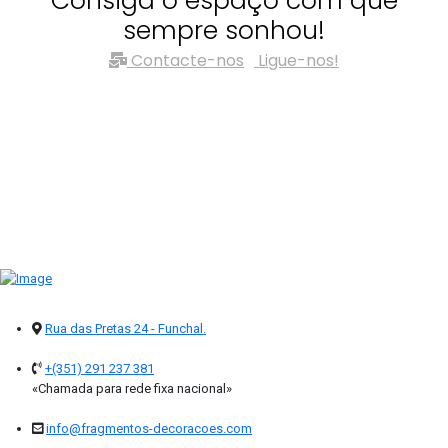
Consiga o espaço com que
sempre sonhou!
Contacte-nos
Ligue-nos!
Rua das Pretas 24 - Funchal.
+(351) 291 237 381
«Chamada para rede fixa nacional»
info@fragmentos-decoracoes.com