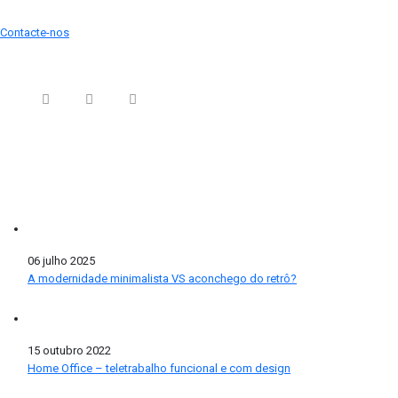
Contacte-nos
Siga-nos nas Redes Sociais
ÚLTIMAS NOTÍCIAS
06 julho 2025
A modernidade minimalista VS aconchego do retrô?
15 outubro 2022
Home Office – teletrabalho funcional e com design