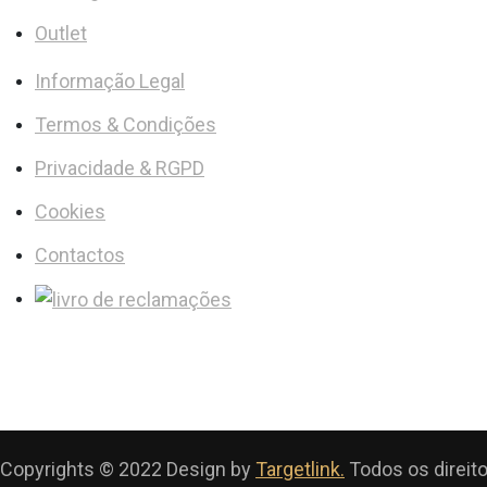
Outlet
Informação Legal
Termos & Condições
Privacidade & RGPD
Cookies
Contactos
Copyrights © 2022 Design by
Targetlink.
Todos os direit