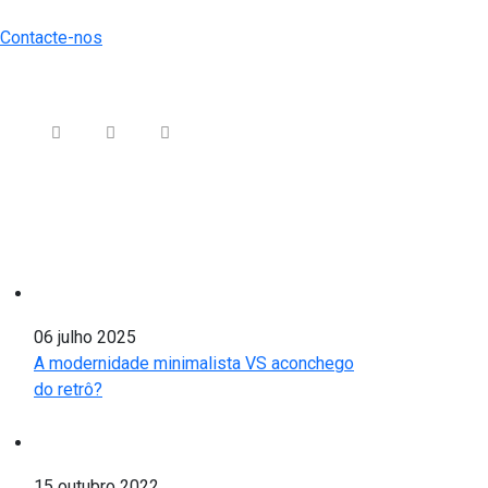
Contacte-nos
Siga-nos nas Redes Sociais
ÚLTIMAS NOTÍCIAS
06 julho 2025
A modernidade minimalista VS aconchego
do retrô?
15 outubro 2022